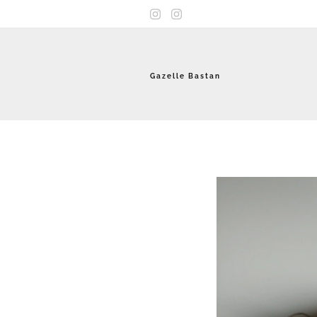
G a z e l l e B a s t a n